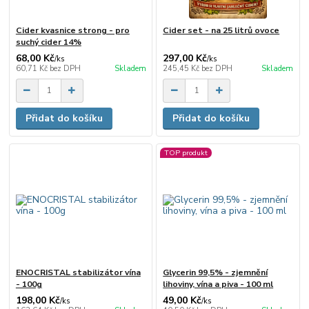
Cider kvasnice strong - pro
Cider set - na 25 litrů ovoce
suchý cider 14%
68,00 Kč
297,00 Kč
/
ks
/
ks
60,71 Kč
bez DPH
Skladem
245,45 Kč
bez DPH
Skladem
Přidat do košíku
Přidat do košíku
TOP produkt
ENOCRISTAL stabilizátor vína
Glycerin 99,5% - zjemnění
- 100g
lihoviny, vína a piva - 100 ml
198,00 Kč
49,00 Kč
/
ks
/
ks