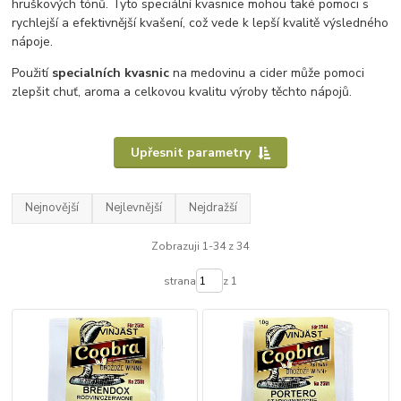
hruškových tónů. Tyto speciální kvasnice mohou také pomoci s
rychlejší a efektivnější kvašení, což vede k lepší kvalitě výsledného
nápoje.
Použití
specialních kvasnic
na medovinu a cider může pomoci
zlepšit chuť, aroma a celkovou kvalitu výroby těchto nápojů.
Upřesnit parametry
Nejnovější
Nejlevnější
Nejdražší
Zobrazuji 1-34 z 34
strana
z 1