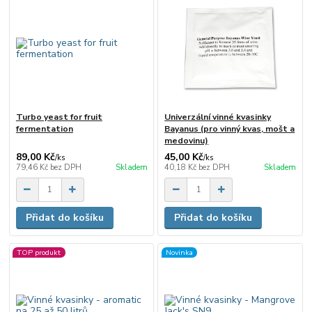
Turbo yeast for fruit
Univerzální vinné kvasinky
fermentation
Bayanus (pro vinný kvas, mošt a
medovinu)
89,00 Kč
45,00 Kč
/
ks
/
ks
79,46 Kč
bez DPH
Skladem
40,18 Kč
bez DPH
Skladem
Přidat do košíku
Přidat do košíku
TOP produkt
Novinka