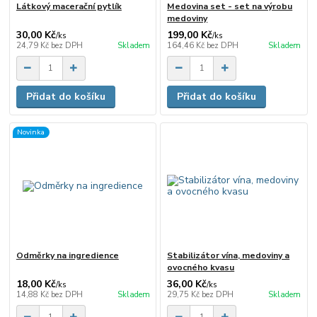
Látkový macerační pytlík
Medovina set - set na výrobu
medoviny
30,00 Kč
199,00 Kč
/
ks
/
ks
24,79 Kč
bez DPH
Skladem
164,46 Kč
bez DPH
Skladem
Přidat do košíku
Přidat do košíku
Novinka
Odměrky na ingredience
Stabilizátor vína, medoviny a
ovocného kvasu
18,00 Kč
36,00 Kč
/
ks
/
ks
14,88 Kč
bez DPH
Skladem
29,75 Kč
bez DPH
Skladem