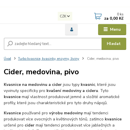
0
ks
CZK
za
0,00 Kč
Menu
Hledat
Úvod
Turbo kvasnice, kvasinky, enzymy, živiny
Cider, medovina, pivo
Cider, medovina, pivo
Kvasnice na medovinu a cider
jsou typy
kvasnic
, které jsou
vyvinuty specificky pro
kvašení medoviny a cideru
. Tyto
kvasnice
mají vlastnost produkovat jemné a složité aromatické
profily, které jsou charakteristické pro tyto druhy nápojů.
Kvasnice
používané pro
výrobu medoviny
mají tendenci
produkovat více ovocných a květinových tónů, zatímco
kvasnice
určené pro
cider
mají tendenci produkovat více jablečných a