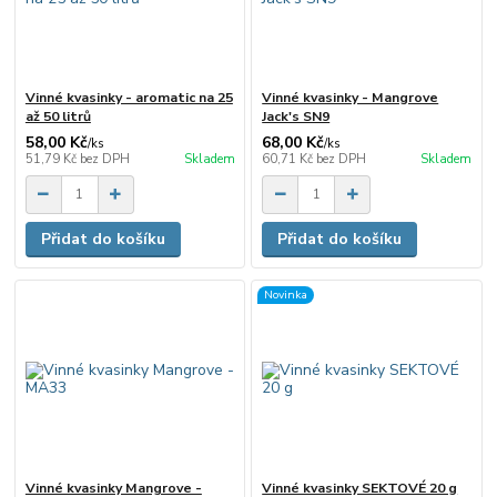
Vinné kvasinky - aromatic na 25
Vinné kvasinky - Mangrove
až 50 litrů
Jack's SN9
58,00 Kč
68,00 Kč
/
ks
/
ks
51,79 Kč
bez DPH
Skladem
60,71 Kč
bez DPH
Skladem
Přidat do košíku
Přidat do košíku
Novinka
Vinné kvasinky Mangrove -
Vinné kvasinky SEKTOVÉ 20 g