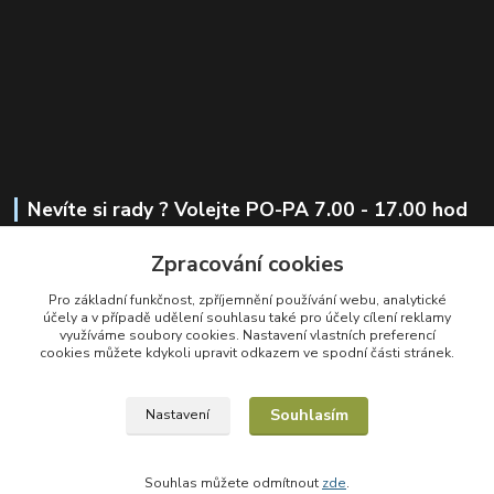
Nevíte si rady ? Volejte PO-PA 7.00 - 17.00 hod
Zpracování cookies
+420 721 441 419
Pro základní funkčnost, zpříjemnění používání webu, analytické
obchod@alkoholesence.cz
účely a v případě udělení souhlasu také pro účely cílení reklamy
využíváme soubory cookies. Nastavení vlastních preferencí
cookies můžete kdykoli upravit odkazem ve spodní části stránek.
Souhlasím
Nastavení
Upravit sběr cookies.
Souhlas můžete odmítnout
zde
.