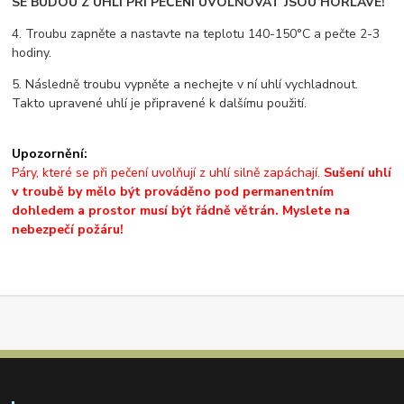
SE BUDOU Z UHLÍ PŘI PEČENÍ UVOLŇOVAT JSOU HOŘLAVÉ!
4. Troubu zapněte a nastavte na teplotu 140-150°C a pečte 2-3
hodiny.
5. Následně troubu vypněte a nechejte v ní uhlí vychladnout.
Takto upravené uhlí je připravené k dalšímu použití.
Upozornění:
Páry, které se při pečení uvolňují z uhlí silně zapáchají.
Sušení uhlí
v troubě by mělo být prováděno pod permanentním
dohledem a prostor musí být řádně větrán. Myslete na
nebezpečí požáru!