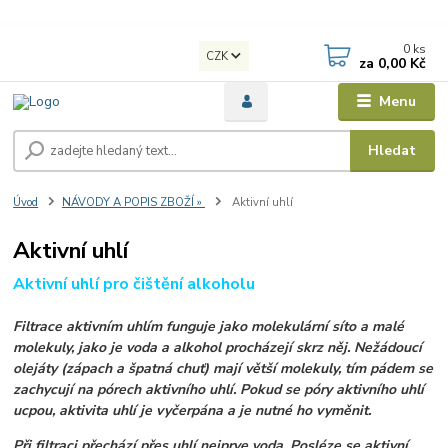
0
ks
CZK
za
0,00 Kč
Menu
Hledat
Úvod
NÁVODY A POPIS ZBOŽÍ »
Aktivní uhlí
Aktivní uhlí
Aktivní uhlí pro čištění alkoholu
Filtrace aktivním uhlím funguje jako molekulární síto a malé
molekuly, jako je voda a alkohol procházejí skrz něj. Nežádoucí
olejáty (zápach a špatná chuť) mají větší molekuly, tím pádem se
zachycují na pórech aktivního uhlí. Pokud se póry aktivního uhlí
ucpou, aktivita uhlí je vyčerpána a je nutné ho vyměnit.
Při filtraci přechází přes uhlí nejprve voda. Posléze se aktivní