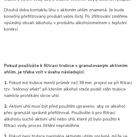
Dlouhá doba kontaktu lihu s aktivním uhlím znamená, že bude
konečný přefiltrovaný produkt velmi čistý. Po zfiltrování změříme
výsledný obsah alkoholu v produktu alkoholometrem s teplotní
korekcí.
Pokud používáte k filtraci trubice s granulovaným aktivním
uhlím, je třeba vzít v úvahu následující:
1.
Pokud má trubice menší průměr než 38 mm, projeví se při filtraci
tzv.
"stěnový efekt"
, při kterém alkohol steče podél stěn trubice
namísto protékání skrze uhlí.
2.
Aktivní uhlí musí být před použitím upraveno, aby se alkohol
přes granulát správně přefiltroval. Používáte-li pro filtraci
alkoholu suché aktivní uhlí nebo uhlí, které již bylo použito k
filtraci vody, proces čištění neproběhne.
3.
Pokud není trubice naplněna aktivním uhlím správně, může se