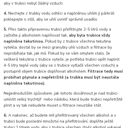
aby v trubici nebyl žádný vzduch.
4.
Nechejte z trubky vodu odtéci a naplněnou uhlím jí párkrát
poklepejte o stůl, aby se uhlí uvnitř správně usadilo.
5.
Přes takto připravenou trubici přefiltrujte 2-5 litrů vody a
začněte ji alkoholem naplňovat tak,
aby byla trubice vždy
naplněna tekutinou.
Pokud by z trubice všechna tekutina
vytekla, dostal by se mezi granulky uhlí vzduch a filtrace by
neprobíhala tak, jak má. Pokud by se vám omylem stalo, že
veškerá tekutina z trubice vyteče, je potřeba trubici opět naplnit
4-5 litry teplé vody (aby se z trubice vytlačil všechen vzduch) a
postupně objem trubice doplňovat alkoholem.
Filtrace tedy musí
probíhat plynule a nepřetržitě (a trubka musí být neustále
naplněna tekutinou).
Nejjednodušším způsobem, jak tohoto dosáhnout je nad trubici
umístit velký trychtýř nebo nádobu, která bude trubici nepřetržitě
plnit a vy tak nebudete muset u filtrace neustále stát.
6.
A nakonec, až budete mít přefiltrovaný všechen alkohol a v
trubici bude poslední množství na přefiltrování, doplňte ještě
trubici 1 litrem vody, aby z trubice všechen zbylý alkohol vykapal.