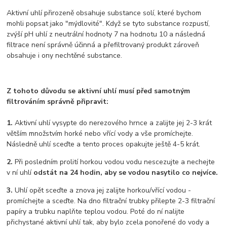
Aktivní uhlí přirozeně obsahuje substance solí, které bychom
mohli popsat jako "mýdlovité". Když se tyto substance rozpustí,
zvýší pH uhlí z neutrální hodnoty 7 na hodnotu 10 a následná
filtrace není správně účinná a přefiltrovaný produkt zároveň
obsahuje i ony nechtěné substance.
Z tohoto důvodu se aktivní uhlí musí před samotným
filtrováním správně připravit:
1.
Aktivní uhlí vysypte do nerezového hrnce a zalijte jej 2-3 krát
větším množstvím horké nebo vřící vody a vše promíchejte.
Následně uhlí sceďte a tento proces opakujte ještě 4-5 krát.
2.
Při posledním prolití horkou vodou vodu nescezujte a nechejte
v ní uhlí
odstát na 24 hodin, aby se vodou nasytilo co nejvíce.
3.
Uhlí opět sceďte a znova jej zalijte horkou/vřící vodou -
promíchejte a sceďte. Na dno filtrační trubky přilepte 2-3 filtrační
papíry a trubku naplňte teplou vodou. Poté do ní nalijte
přichystané aktivní uhlí tak, aby bylo zcela ponořené do vody a