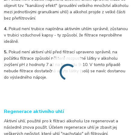
objevit tzv. "kanálový efekt" (proudění velkého množství alkoholu
mezi jednotlivými granulkami uhlí) a alkohol projde z velké části
bez přefiltrování.
4.
Pokud není trubice naplněna aktivním uhlím správně, zůstanou
v trubici vzduchové kapsy - ty způsobí, že filtrace neproběhne
ideálně.
5.
Pokud není aktivní uhlí před filtrací upraveno správně, na
počátku filtrace způsobí některé rozpustné látky v alkoholu
zvýšení pH z hodnoty 7 až na hodnotu 9-10. V tomto případě
nebude filtrace dostatečná a tyto látky (soli) se navíc dostanou
do výsledného nápoje.
Regenerace aktivního uhlí
Aktivní uhlí, použité pro k filtraci alkoholu lze regenerovat a
následně znova použít. Účelem regenerace uhlí je zbavit jej
veškerých nečistot, které uhlí "nachytalo" při filtrování.