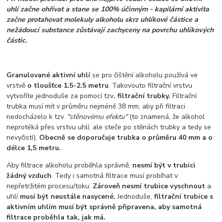
uhlí začne ohřívat a stane se 100% účinným - kapilární aktivita
začne protahovat molekuly alkoholu skrz uhlíkové částice a
nežádoucí substance zůstávají zachyceny na povrchu uhlíkových
částic.
Granulované aktivní uhlí
se pro čištění alkoholu používá ve
vrstvě
o tloušťce 1.5-2.5 metru
. Takovouto filtrační vrstvu
vytvoříte jednoduše za pomocí tzv
. filtrační trubky.
Filtrační
trubka musí mít v průměru nejméně 38 mm, aby při filtraci
nedocházelo k tzv.
"stěnovému efektu"
(to znamená, že alkohol
neprotéká přes vrstvu uhlí, ale steče po stěnách trubky a tedy se
nevyčistí).
Obecně se doporučuje trubka o průměru 40 mm a o
délce 1,5 metru.
Aby filtrace alkoholu proběhla správně,
nesmí být v trubici
žádný vzduch
. Tedy i samotná filtrace musí probíhat v
nepřetržitém procesu/toku.
Zároveň nesmí trubice vyschnout
a
uhlí
musí být neustále nasycené.
Jednoduše,
filtrační trubice s
aktivním uhlím musí být správně připravena, aby samotná
filtrace proběhla tak, jak má.