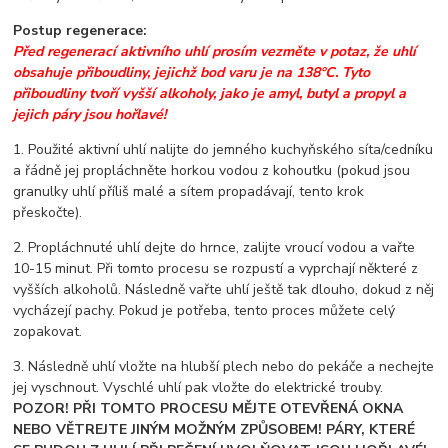
Postup regenerace:
Před regenerací aktivního uhlí prosím vezměte v potaz, že uhlí
obsahuje přiboudliny, jejichž bod varu je na 138°C. Tyto
přiboudliny tvoří vyšší alkoholy, jako je amyl, butyl a propyl a
jejich páry jsou hořlavé!
1. Použité aktivní uhlí nalijte do jemného kuchyňského síta/cedníku
a řádně jej propláchněte horkou vodou z kohoutku (pokud jsou
granulky uhlí příliš malé a sítem propadávají, tento krok
přeskočte).
2. Propláchnuté uhlí dejte do hrnce, zalijte vroucí vodou a vařte
10-15 minut. Při tomto procesu se rozpustí a vyprchají některé z
vyšších alkoholů. Následně vařte uhlí ještě tak dlouho, dokud z něj
vycházejí pachy. Pokud je potřeba, tento proces můžete celý
zopakovat.
3. Následně uhlí vložte na hlubší plech nebo do pekáče a nechejte
jej vyschnout. Vyschlé uhlí pak vložte do elektrické trouby.
POZOR! PŘI TOMTO PROCESU MĚJTE OTEVŘENÁ OKNA
NEBO VĚTREJTE JINÝM MOŽNÝM ZPŮSOBEM! PÁRY, KTERÉ