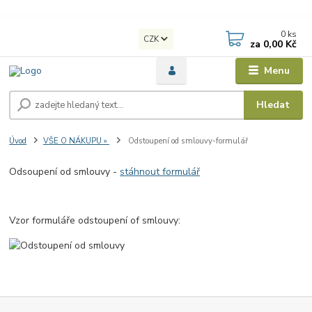
0
ks
CZK
za
0,00 Kč
Menu
Hledat
Úvod
VŠE O NÁKUPU »
Odstoupení od smlouvy-formulář
Odsoupení od smlouvy -
stáhnout formulář
Vzor formuláře odstoupení of smlouvy: