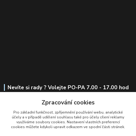
Nevíte si rady ? Volejte PO-PA 7.00 - 17.00 hod
Zpracování cookies
+420 721 441 419
Pro základní funkčnost, zpříjemnění používání webu, analytické
obchod@alkoholesence.cz
účely a v případě udělení souhlasu také pro účely cílení reklamy
využíváme soubory cookies. Nastavení vlastních preferencí
cookies můžete kdykoli upravit odkazem ve spodní části stránek.