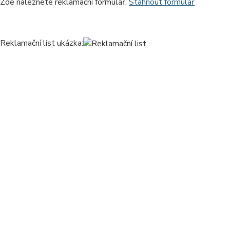
Zde naleznete reklamační formulář.
Stáhnout formulář
Reklamační list ukázka: