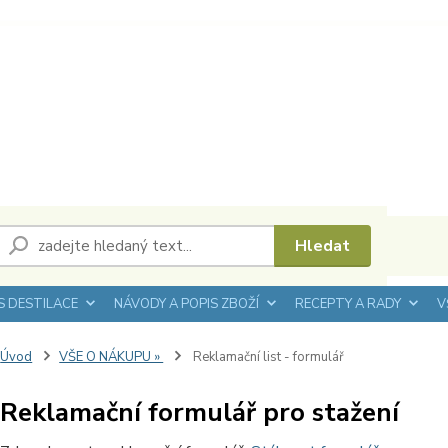
Hledat
 DESTILACE
NÁVODY A POPIS ZBOŽÍ
RECEPTY A RADY
V
Úvod
VŠE O NÁKUPU »
Reklamační list - formulář
Reklamační formulář pro stažení