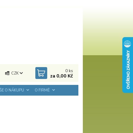
0
ks
CZK
za
0,00 Kč
ŠE O NÁKUPU
O FIRMĚ