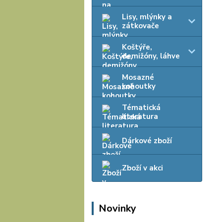
Lisy, mlýnky a
zátkovače
Koštýře,
demižóny, láhve
Mosazné
kohoutky
Tématická
literatura
Dárkové zboží
Zboží v akci
Novinky