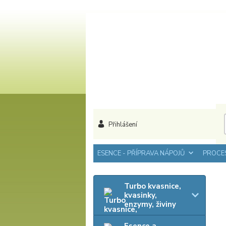
Přihlášení
ESENCE - PŘÍPRAVA NÁPOJŮ
PROCES
Turbo kvasnice,
kvasinky,
enzymy, živiny