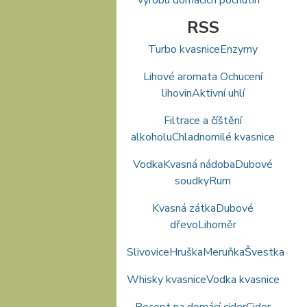
RSS
Turbo kvasnice
Enzymy
Lihové aromata Ochucení
lihovin
Aktivní uhlí
Filtrace a číštění
alkoholu
Chladnomilé kvasnice
Vodka
Kvasná nádoba
Dubové
soudky
Rum
Kvasná zátka
Dubové
dřevo
Lihoměr
Slivovice
Hruška
Meruňka
Švestka
Whisky kvasnice
Vodka kvasnice