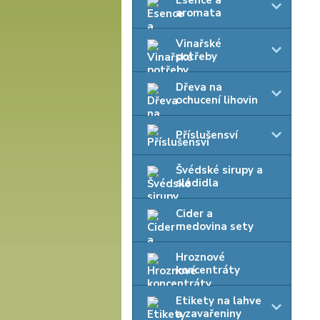
Esence a
aromata
Vinařské
potřeby
Dřeva na
ochucení lihovin
Příslušensví
Švédské sirupy a
sladidla
Cider a
medovina sety
Hroznové
koncentráty
Etikety na lahve
a zavařeniny