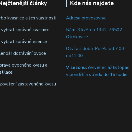
Nejčtenější články
Kde nás najdete
rbo kvasnice a jich vlastnosti
Adresa provozovny:
k vybrat správné kvasnice
Nám. 3 května 1342, 76502
Otrokovice
k vybrat správné esence
Otvírací doba: Po-Pa od 7.00
lendář dozrávání ovoce
do12.00
iprava ovocného kvasu a
V sezonu:
červenec až listopad
stilace
v pondělí a středu do 16 hodin.
zkvašení zastaveného kvasu