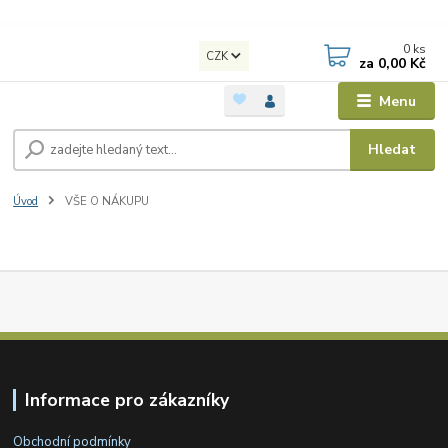
0
ks
CZK
za
0,00 Kč
Menu
Hledat
Úvod
VŠE O NÁKUPU
Informace pro zákazníky
Obchodní podmínky