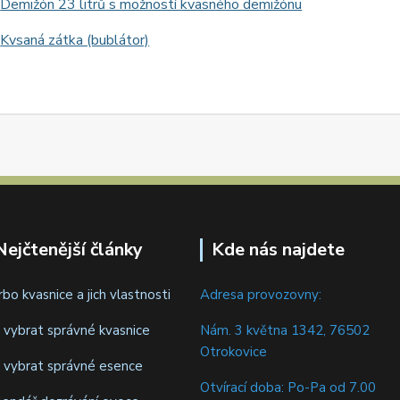
Demižón 23 litrů s možností kvasného demižónu
Kvsaná zátka (bublátor)
Nejčtenější články
Kde nás najdete
rbo kvasnice a jich vlastnosti
Adresa provozovny:
k vybrat správné kvasnice
Nám. 3 května 1342, 76502
Otrokovice
k vybrat správné esence
Otvírací doba: Po-Pa od 7.00