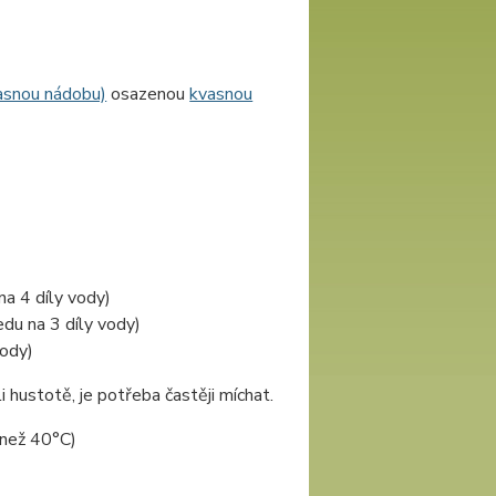
asnou nádobu)
osazenou
kvasnou
a 4 díly vody)
du na 3 díly vody)
vody)
hustotě, je potřeba častěji míchat.
 než 40°C)