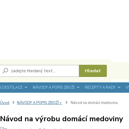
Hledat
 DESTILACE
NÁVODY A POPIS ZBOŽÍ
RECEPTY A RADY
V
Úvod
NÁVODY A POPIS ZBOŽÍ »
Návod na domácí medovinu
Návod na výrobu domácí medoviny