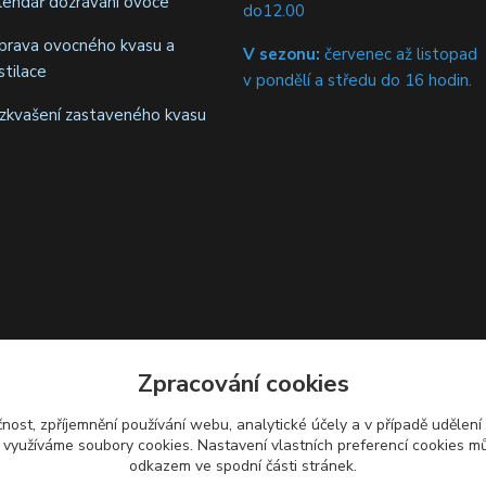
lendář dozrávání ovoce
do12.00
iprava ovocného kvasu a
V sezonu:
červenec až listopad
stilace
v pondělí a středu do 16 hodin.
zkvašení zastaveného kvasu
Zpracování cookies
čnost, zpříjemnění používání webu, analytické účely a v případě udělení
y využíváme soubory cookies. Nastavení vlastních preferencí cookies mů
odkazem ve spodní části stránek.