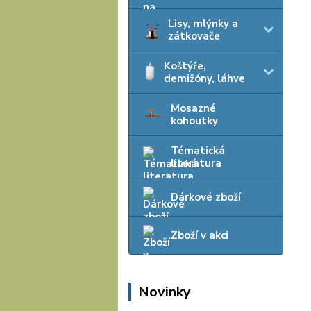
Lisy, mlýnky a
zátkovače
Koštýře,
demižóny, láhve
Mosazné
kohoutky
Tématická
literatura
Dárkové zboží
Zboží v akci
Novinky