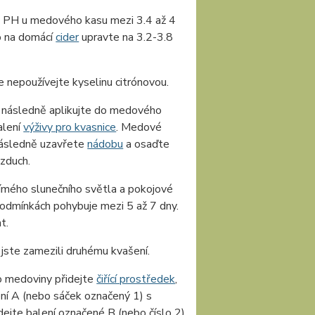
 PH u medového kasu mezi 3.4 až 4
o na domácí
cider
upravte na 3.2-3.8
nepoužívejte kyselinu citrónovou.
 následně aplikujte do medového
alení
výživy pro kvasnice
. Medové
Následně uzavřete
nádobu
a osaďte
vzduch.
mého slunečního světla a pokojové
podmínkách pohybuje mezi 5 až 7 dny.
t.
y jste zamezili druhému kvašení.
 medoviny přidejte
čiřící prostředek
,
lení A (nebo sáček označený 1) s
ejte balení označené B (nebo číslo 2)