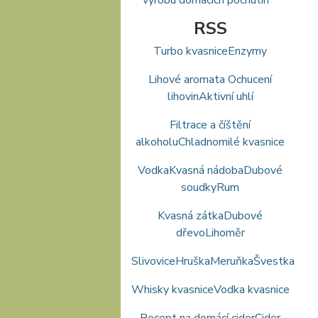
RSS
Turbo kvasnice
Enzymy
Lihové aromata Ochucení
lihovin
Aktivní uhlí
Filtrace a číštění
alkoholu
Chladnomilé kvasnice
Vodka
Kvasná nádoba
Dubové
soudky
Rum
Kvasná zátka
Dubové
dřevo
Lihoměr
Slivovice
Hruška
Meruňka
Švestka
Whisky kvasnice
Vodka kvasnice