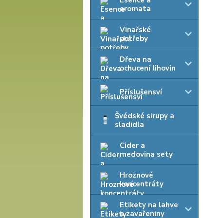
Esence a
aromata
Vinařské
potřeby
Dřeva na
ochucení lihovin
Příslušensví
Švédské sirupy a
sladidla
Cider a
medovina sety
Hroznové
koncentráty
Etikety na lahve
a zavařeniny