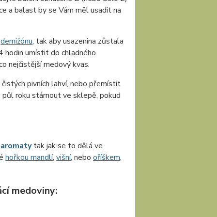
ice a balast by se Vám měl usadit na
o
demižónu
, tak aby usazenina zůstala
 hodin umístit do chladného
co nejčistější medový kvas.
čistých pivních lahví, nebo přemístit
 půl roku stárnout ve sklepě, pokud
t
aromaty
tak jak se to dělá ve
né
hořkou mandlí
,
višní
, nebo
oříškem
.
cí medoviny: