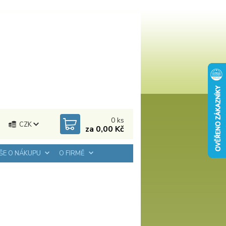
0
ks
CZK
za
0,00 Kč
ŠE O NÁKUPU
O FIRMĚ