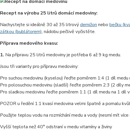
Recept na výrobu 25 litrů domácí medoviny:
Nachystejte si ideálně 30 až 35 litrový
demižon
nebo
bečku (kv
zátkou (bublátorem)
, nádobu pečlivě vyčistěte.
Příprava medového kvasu:
1.
Na přípravu 25 litrů medoviny je potřeba 6 až 9 kg medu.
Jsou tři varianty pro přípravu medoviny:
Pro suchou medovinu (kyselou) řeďte poměrem 1:4 (1 díl medu n
Pro polosuchou medovinu (sladší) řeďte poměrem 2:3 (2 díly me
Pro sladkou medovinu řeďte poměrem 1:1 (1 díl medu na 1 díl 
POZOR u ředění 1:1 kvasí medovina velmi špatně a pomalu kvůli 
Použijte teplou vodu na rozmíchání medu a vody (nesmí mít více
Vyšší teplota než 40° odstraní v medu vitamíny a živiny