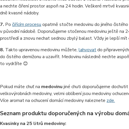
a nechte čiření prostor aspoň na 24 hodin. Veškeré mrtvé kvasn
dně kvasné nádoby.
7.
Po
čiřícím procesu
opatrně stočte medovinu do jiného čistéh
v původní nádobě. Doporučujeme stočenou medovinu ještě na 24
prostředí a znovu nechat sednou zbylý balast. Vždy je lepší mít 
8.
Takto upravenou medovinu můžete,
lahvovat
do připravených 
do čistého demižonu a uzavřít. Medovinu následně nechte aspoň
to vydržíte 😊
Pokud máte chuť na
medovinu
jiné chuti doporučujeme dochuti
velkovýrobnách medoviny, velmi oblíbení jsou medoviny ochuce
Více aromat na ochucení domácí medoviny naleznete
zde.
Seznam produktu doporučených na výrobu domá
Kvasinky na 25 litrů medoviny: