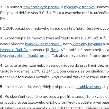
2.
Za pomocí
indikátorových papírku
a
kyseliny citrónové
upravte
PH, pokud děláte víno 3.0-3.4 PH a u ovocného moštu určenéh
PH.
POZOR pokud do medového kvasu chcete přidat i čerstvé ovoce 
3.
Zkontrolujte že medový kvas má teplotu mezi 20°C až 30°C,
kvasu přidejte
kvasinky na medovinu
, nebo
kvasinky bayanus
a b
kvasnice Bull Dog
obsahují již
živiny
. Vše pořádně promíchejte. 
kvasnou zátkou (bublátorem)
. Tak aby do kvasu neměl přistup 
4.
Umístěte demižón nebo kvasnou nádobu do prostředí, bez pří
teploty v rozmezí 20°C až 24°C. Doba kvašení se při ideálních 
Konec kvašení kvasu poznáte, když kvasná zátka přestane bubla
5.
Jakmile kvas dokvasí přidejte přípravek na
stabilizaci vína
, ab
6.
Po ukončení kvasného procesu a použití
stabilizátoru
kvasu do
při použití dvousložkového čiřícího prostředku použijte první ba
obsahem kieselsol a nechte kvas odstát 1 hodinu. Následně přid