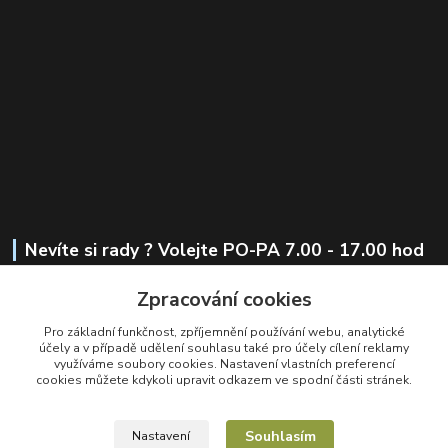
Nevíte si rady ? Volejte PO-PA 7.00 - 17.00 hod
Zpracování cookies
+420 721 441 419
Pro základní funkčnost, zpříjemnění používání webu, analytické
obchod@alkoholesence.cz
účely a v případě udělení souhlasu také pro účely cílení reklamy
využíváme soubory cookies. Nastavení vlastních preferencí
cookies můžete kdykoli upravit odkazem ve spodní části stránek.
Souhlasím
Nastavení