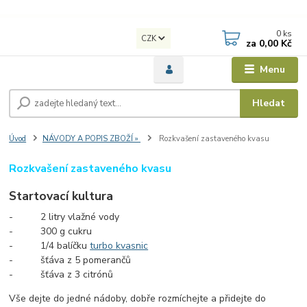
0
ks
CZK
za
0,00 Kč
Menu
Hledat
Úvod
NÁVODY A POPIS ZBOŽÍ »
Rozkvašení zastaveného kvasu
Rozkvašení zastaveného kvasu
Startovací kultura
- 2 litry vlažné vody
- 300 g cukru
- 1/4 balíčku
turbo kvasnic
- šťáva z 5 pomerančů
- šťáva z 3 citrónů
Vše dejte do jedné nádoby, dobře rozmíchejte a přidejte do