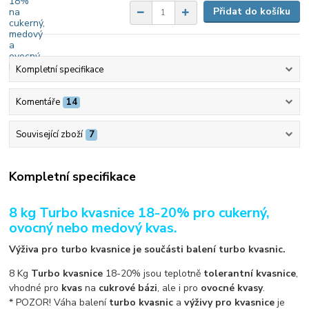
Přidat do košíku
Kompletní specifikace
Komentáře
14
Související zboží
7
Kompletní specifikace
8 kg Turbo kvasnice 18-20% pro cukerný,
ovocný nebo medový kvas.
Výživa pro turbo kvasnice je součásti balení turbo kvasnic.
8 Kg
Turbo kvasnice
18-20% jsou teplotně
tolerantní kvasnice
,
vhodné pro
kvas
na
cukrové bázi
, ale i pro
ovocné kvasy
.
* POZOR! Váha balení
turbo kvasnic
a
výživy pro kvasnice
je