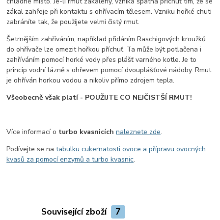
chladné místo. Je-li rmut zakalený, vzniká špatná příchuť tím, že se
zákal zahřeje při kontaktu s ohřívacím tělesem. Vzniku hořké chuti
zabráníte tak, že použijete velmi čistý rmut.
Šetrnějším zahříváním, například přidáním Raschigových kroužků
do ohřívače lze omezit hořkou příchuť. Ta může být potlačena i
zahříváním pomocí horké vody přes plášť varného kotle. Je to
princip vodní lázně s ohřevem pomocí dvouplášťové nádoby. Rmut
je ohříván horkou vodou a nikoliv přímo zdrojem tepla.
Všeobecně však platí - POUŽIJTE CO NEJČISTŠÍ RMUT!
Více informací o
turbo kvasnicích
naleznete zde
.
Podívejte se na
tabulku cukernatosti ovoce a přípravu ovocných
kvasů za pomocí enzymů a turbo kvasnic
.
Související zboží
7