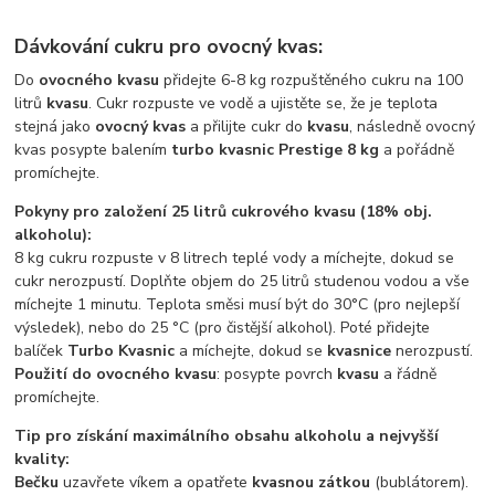
Dávkování cukru pro ovocný kvas:
Do
ovocného kvasu
přidejte 6-8 kg rozpuštěného cukru na 100
litrů
kvasu
. Cukr rozpuste ve vodě a ujistěte se, že je teplota
stejná jako
ovocný kvas
a přilijte cukr do
kvasu
, následně ovocný
kvas posypte balením
turbo kvasnic Prestige 8 kg
a pořádně
promíchejte.
Pokyny pro založení 25 litrů cukrového kvasu (18% obj.
alkoholu):
8 kg cukru rozpuste v 8 litrech teplé vody a míchejte, dokud se
cukr nerozpustí. Doplňte objem do 25 litrů studenou vodou a vše
míchejte 1 minutu. Teplota směsi musí být do 30°C (pro nejlepší
výsledek), nebo do 25 °C (pro čistější alkohol). Poté přidejte
balíček
Turbo Kvasnic
a míchejte, dokud se
kvasnice
nerozpustí.
Použití do ovocného kvasu
: posypte povrch
kvasu
a řádně
promíchejte.
Tip pro získání maximálního obsahu alkoholu a nejvyšší
kvality:
Bečku
uzavřete víkem a opatřete
kvasnou zátkou
(bublátorem).