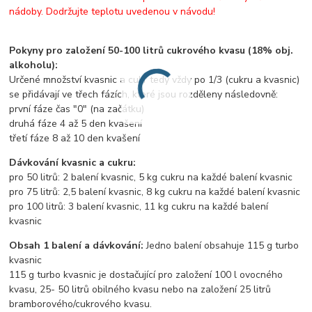
nádoby. Dodržujte teplotu uvedenou v návodu!
Pokyny pro založení 50-100 litrů cukrového kvasu (18% obj.
alkoholu):
Určené množství kvasnic a cukr tedy vždy po 1/3 (cukru a kvasnic)
se přidávají ve třech fázích, které jsou rozděleny následovně:
první fáze čas "0" (na začátku)
druhá fáze 4 až 5 den kvašení
třetí fáze 8 až 10 den kvašení
Dávkování kvasnic a cukru:
pro 50 litrů: 2 balení kvasnic, 5 kg cukru na každé balení kvasnic
pro 75 litrů: 2,5 balení kvasnic, 8 kg cukru na každé balení kvasnic
pro 100 litrů: 3 balení kvasnic, 11 kg cukru na každé balení
kvasnic
Obsah 1 balení a dávkování:
Jedno balení obsahuje 115 g turbo
kvasnic
115 g turbo kvasnic je dostačující pro založení 100 l ovocného
kvasu, 25- 50 litrů obilného kvasu nebo na založení 25 litrů
bramborového/cukrového kvasu.