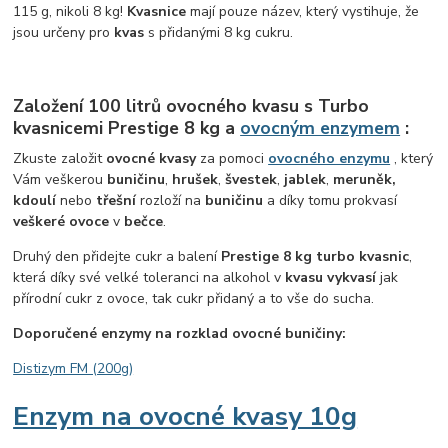
115 g, nikoli 8 kg!
Kvasnice
mají pouze název, který vystihuje, že
jsou určeny pro
kvas
s přidanými 8 kg cukru.
Založení 100 litrů ovocného kvasu s Turbo
kvasnicemi Prestige 8 kg a
ovocným enzymem
:
Zkuste založit
ovocné kvasy
za pomoci
ovocného enzymu
, který
Vám veškerou
buničinu
,
hrušek
,
švestek
,
jablek
,
meruněk,
kdoulí
nebo
třešní
rozloží na
buničinu
a díky tomu prokvasí
veškeré ovoce
v
bečce
.
Druhý den přidejte cukr a balení
Prestige 8 kg turbo kvasnic
,
která díky své velké toleranci na alkohol v
kvasu vykvasí
jak
přírodní cukr z ovoce, tak cukr přidaný a to vše do sucha.
Doporučené enzymy na rozklad ovocné buničiny:
Distizym FM (200g)
Enzym na ovocné kvasy 10g