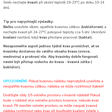
Směs nechejte
kvasit
při okolní teplotě 19-23°C po dobu 10-14
dnů.
Tip pro nejrychlejší výsledky:
Bečku
uzavřete víkem, opatřete kvasnou zátkou (
bublátorem
) a
nechejte kvasit při 24-27°C pokojové teploty cca 5 dní. Ukončení
kvašení
nastává, když
kvas
přestane pracovat (
bublat
).
Nezapomeňte aspoň jednou týdně kvas promíchat, ať se
kvasinky dostanou do celého obsahu kvasu (ovoce,
medovina) a prokvasí vše. Aby kvasinky dobře fungovali
nesmí být přístup vzduchu do kvasu - kvasná zátka (
bublátor).
UPOZORNĚNÍ:
Pokud kvasnou nádobu neprodyšně uzavřete a
neopatříte kvasnou zátkou, nádoba se může roztrhnout tlakem!
Dodržujte vždy 1/5 volného prostoru v kvasné nádobě! Pokud
bude v nádobě více volného prostoru kvasnice, nebude kvas
kvasit. Při menším volném prostoru se může naopak kvasná
nádoba roztrhnout nebo kvas při bouřlivém kvašení vyteče z