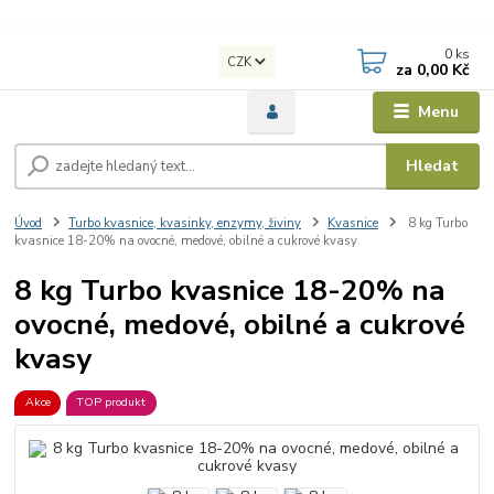
0
ks
CZK
za
0,00 Kč
Menu
Hledat
Úvod
Turbo kvasnice, kvasinky, enzymy, živiny
Kvasnice
8 kg Turbo
kvasnice 18-20% na ovocné, medové, obilné a cukrové kvasy
8 kg Turbo kvasnice 18-20% na
ovocné, medové, obilné a cukrové
kvasy
Akce
TOP produkt