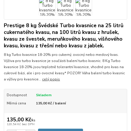
Prestige 8 kg Švédské Turbo kvasnice na 25 litrů
cukernatého kvasu, na 100 litrů kvasu z hrušek,
kvasu ze švestek, meruňkového kvasu, višňového
kvasu, kvasu z třešní nebo kvasu z jablek.
8 kg Turbo kvasnice 18-20% pro cukerný, ovocný nebo medový kvas.
Výživa pro turbo kvasnice je součásti balení turbo kvasnic. 8 Kg Turbo
kvasnice 18-20% jsou teplotně tolerantní kvasnice, vhodné pro kvas na
cukrové bázi, ale i pro ovocné kvasy.* POZOR! Váha balení turbo kvasnic
a výživy pro kvasnice...
celý popis
Dostupnost
Skladem
Měrná cena
135,00 Kč / balení
135,00 Kč
/
ks
120,54 Kč
bez DPH