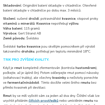
Skladování:
Originální balení skladujte v chladničce. Otevřené
balení skladujte v chladničce po dobu max. 3 měsíců.
Složení:
sušené
droždí
, potravinářské
kvasnice
, stopové prvky
vitamínů
a
minerálů
.
Kvasnice
nepotřebují
výživu
.
Váha balení:
115 gramů
Výrobce:
Gert Strand AB
Země původu:
Švédsko
Švédské
turbo kvasnice
jsou skvělým pomocníkem při výrobě
takzvaného
druháku
, potřebují jen teplotu minimálně 18°C.
TRIK PRO ZVÝŠENÍ KVALITY:
Když je
rmut
kompletně zfermentován (kontrola
hustoměrem
),
počkejte, až je úplně čirý. Potom odčerpejte rmut pomocí násosky
(odtahovací trubky), ale všechny
kvasinky
a nečistoty ponechte
ve
fermentační
nádobě
. Tímto docílíte velmi čirého
rmutu
bez
příměsi kvasinek při destilaci.
Rmut
by se měl vyčistit sám za jeden až dva dny. Čištění však lze
urychlit přidáním
čiřících prostředků
nebo umístěním
rmutu
na