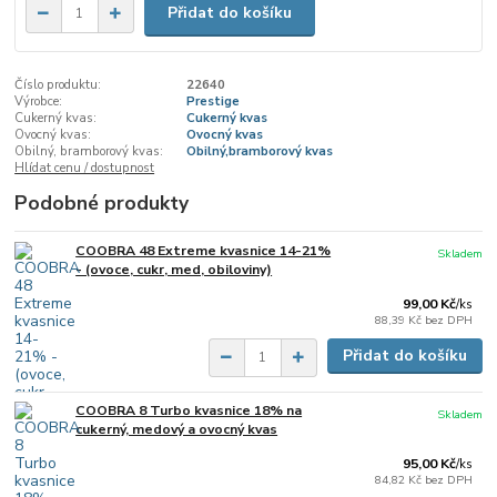
Přidat do košíku
Číslo produktu:
22640
Výrobce:
Prestige
Cukerný kvas:
Cukerný kvas
Ovocný kvas:
Ovocný kvas
Obilný, bramborový kvas:
Obilný,bramborový kvas
Hlídat cenu / dostupnost
Podobné produkty
COOBRA 48 Extreme kvasnice 14-21%
Skladem
- (ovoce, cukr, med, obiloviny)
99,00 Kč
/
ks
88,39 Kč
bez DPH
Přidat do košíku
COOBRA 8 Turbo kvasnice 18% na
Skladem
cukerný, medový a ovocný kvas
95,00 Kč
/
ks
84,82 Kč
bez DPH