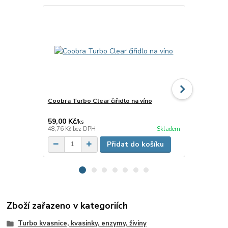
Coobra Turbo Clear čiřidlo na víno
Čiřidlo Coo
59,00 Kč
90,00 Kč
/
ks
/
ks
48,76 Kč
bez DPH
Skladem
74,38 Kč
bez
Přidat do košíku
Zboží zařazeno v kategoriích
Turbo kvasnice, kvasinky, enzymy, živiny