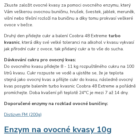
Zkuste založit ovocné kvasy za pomoci ovocného enzymu, který
Vám veškerou ovocnou buničinu, hrušek, švestek, jablek, meruněk,
višní nebo třešní rozloží na buničinu a díky tomu prokvasí veškeré
ovoce v bečce.
Druhý den přidejte cukr a balení
Coobra 48 Extreme
turbo
kvasnic
, která díky své velké toleranci na alkohol v kvasu vykvasí
jak přírodní cukr z ovoce, tak přidaný cukr a to vše do sucha.
Dávkování cukru pro ovocný kvas:
Do ovocného kvasu přidejte 8 - 11 kg rozpuštěného cukru na 100
litrů kvasu. Cukr rozpuste ve vodě a ujistěte se, že je teplota
stejná jako ovocný kvas a přilijte cukr do kvasu, následně ovocný
kvas posypte balením turbo kvasnic
Coobra 48 Extreme
a pořádně
promíchejte. Doba kvašení při teplotě 24°C je mezi 7 až 14 dny.
Doporučené enzymy na rozklad ovocné buničiny:
Distizym FM (200g)
Enzym na ovocné kvasy 10g