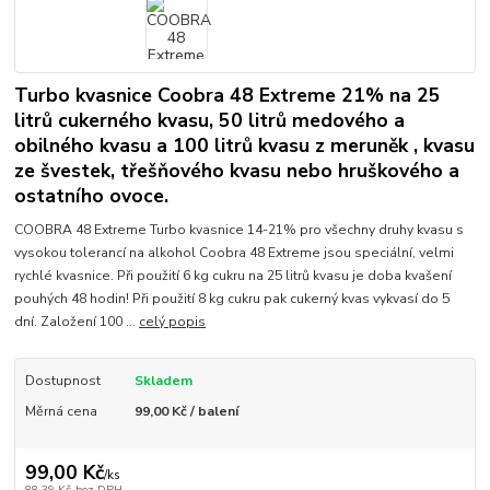
Turbo kvasnice Coobra 48 Extreme 21% na 25
litrů cukerného kvasu, 50 litrů medového a
obilného kvasu a 100 litrů kvasu z meruněk , kvasu
ze švestek, třešňového kvasu nebo hruškového a
ostatního ovoce.
COOBRA 48 Extreme Turbo kvasnice 14-21% pro všechny druhy kvasu s
vysokou tolerancí na alkohol Coobra 48 Extreme jsou speciální, velmi
rychlé kvasnice. Při použití 6 kg cukru na 25 litrů kvasu je doba kvašení
pouhých 48 hodin! Při použití 8 kg cukru pak cukerný kvas vykvasí do 5
dní. Založení 100 ...
celý popis
Dostupnost
Skladem
Měrná cena
99,00 Kč / balení
99,00 Kč
/
ks
88,39 Kč
bez DPH