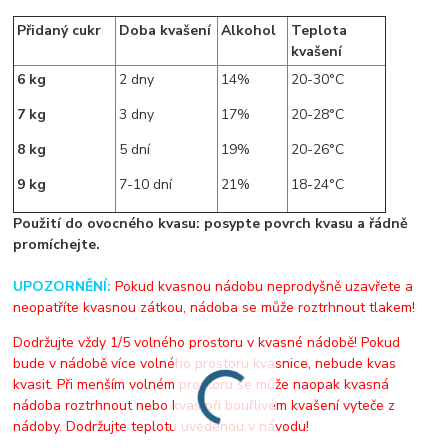
Přidaný cukr
Doba kvašení
Alkohol
Teplota
kvašení
6 kg
2 dny
14%
20-30°C
7 kg
3 dny
17%
20-28°C
8 kg
5 dní
19%
20-26°C
9 kg
7-10 dní
21%
18-24°C
Použití do ovocného kvasu
: posypte povrch kvasu a řádně
promíchejte.
UPOZORNĚNÍ:
Pokud kvasnou nádobu neprodyšně uzavřete a
neopatříte kvasnou zátkou, nádoba se může roztrhnout tlakem!
Dodržujte vždy 1/5 volného prostoru v kvasné nádobě! Pokud
bude v nádobě více volného prostoru kvasnice, nebude kvas
kvasit. Při menším volném prostoru se může naopak kvasná
nádoba roztrhnout nebo kvas při bouřlivém kvašení vyteče z
nádoby. Dodržujte teplotu uvedenou v návodu!