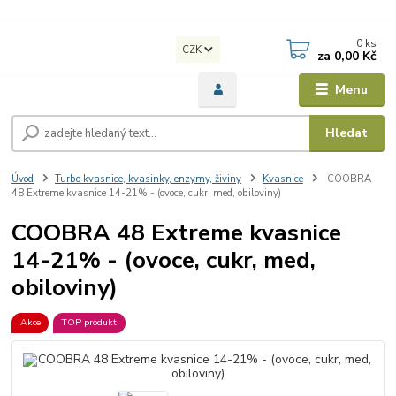
0
ks
CZK
za
0,00 Kč
Menu
Hledat
Úvod
Turbo kvasnice, kvasinky, enzymy, živiny
Kvasnice
COOBRA
48 Extreme kvasnice 14-21% - (ovoce, cukr, med, obiloviny)
COOBRA 48 Extreme kvasnice
14-21% - (ovoce, cukr, med,
obiloviny)
Akce
TOP produkt