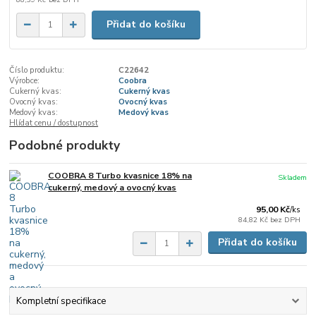
Přidat do košíku
Číslo produktu:
C22642
Výrobce:
Coobra
Cukerný kvas:
Cukerný kvas
Ovocný kvas:
Ovocný kvas
Medový kvas:
Medový kvas
Hlídat cenu / dostupnost
Podobné produkty
COOBRA 8 Turbo kvasnice 18% na
Skladem
cukerný, medový a ovocný kvas
95,00 Kč
/
ks
84,82 Kč
bez DPH
Přidat do košíku
Kompletní specifikace