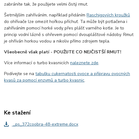
zabráníte tak, že použijete velmi čistý rmut.
Šetrnějším zahříváním, například přidáním
Raschigových kroužků
do ohřívače lze omezit hořkou příchuť. Ta může být potlačena i
zahříváním pomocí horké vody přes plášť varného kotle. Je to
princip vodní lázně s ohřevem pomocí dvouplášťové nádoby. Rmut
je ohříván horkou vodou a nikoliv přímo zdrojem tepla.
Všeobecně však platí - POUŽIJTE CO NEJČISTŠÍ RMUT!
Více informací o turbo kvasnicích
naleznete zde
.
Podívejte se na
tabulku cukernatosti ovoce a přípravu ovocných
kvasů za pomocí enzymů a turbo kvasnic
.
Ke stažení
_ps_372coobra-48-extreme.docx