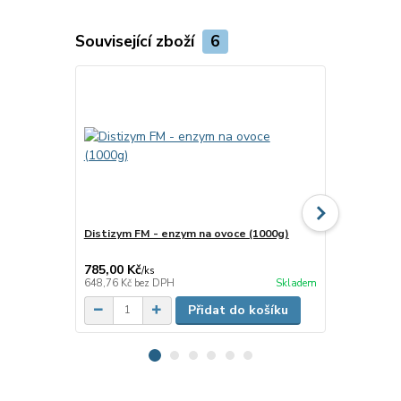
Související zboží
6
Distizym FM - enzym na ovoce (1000g)
Distizym® F
ovoce (10g)
785,00 Kč
85,00 Kč
/
ks
/
ks
648,76 Kč
bez DPH
Skladem
70,25 Kč
bez
Přidat do košíku