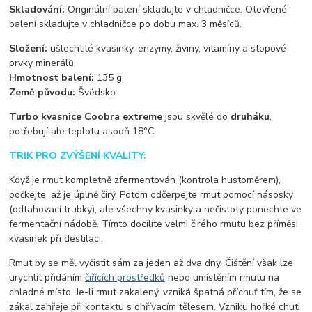
Skladování:
Originální balení skladujte v chladničce. Otevřené
balení skladujte v chladničce po dobu max. 3 měsíců.
Složení:
ušlechtilé kvasinky, enzymy, živiny, vitamíny a stopové
prvky minerálů
Hmotnost balení:
135 g
Země původu:
Švédsko
Turbo kvasnice Coobra extreme
jsou skvělé do
druháku
,
potřebují ale teplotu aspoň 18°C.
TRIK PRO ZVÝŠENÍ KVALITY:
Když je rmut kompletně zfermentován (kontrola hustoměrem),
počkejte, až je úplně čirý. Potom odčerpejte rmut pomocí násosky
(odtahovací trubky), ale všechny kvasinky a nečistoty ponechte ve
fermentační nádobě. Tímto docílíte velmi čirého rmutu bez příměsi
kvasinek při destilaci.
Rmut by se měl vyčistit sám za jeden až dva dny. Čištění však lze
urychlit přidáním
čiřících prostředků
nebo umístěním rmutu na
chladné místo. Je-li rmut zakalený, vzniká špatná příchuť tím, že se
zákal zahřeje při kontaktu s ohřívacím tělesem. Vzniku hořké chuti