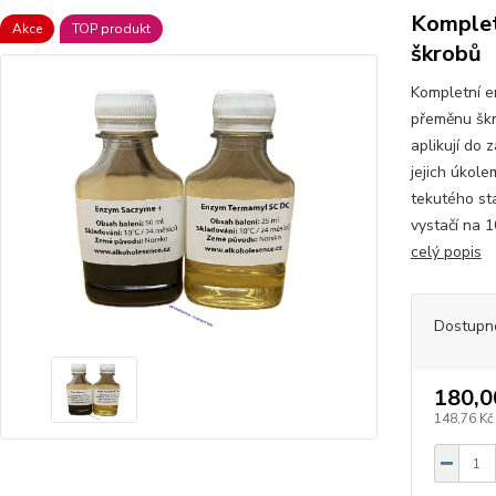
Komplet
Akce
TOP produkt
škrobů
Kompletní e
přeměnu škr
aplikují do
jejich úkol
tekutého sta
vystačí na 10
celý popis
Dostupn
180,0
148,76 Kč