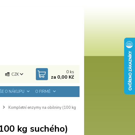
0
ks
CZK
za
0,00 Kč
ŠE O NÁKUPU
O FIRMĚ
Kompletní enzymy na obilniny (100 kg
(100 kg suchého)