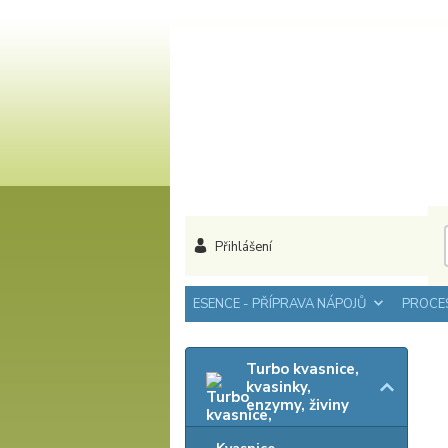
Přihlášení
ESENCE - PŘÍPRAVA NÁPOJŮ
PROCES
Turbo kvasnice,
kvasinky,
enzymy, živiny