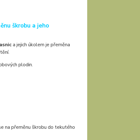
ěnu škrobu a jeho
asnic
a jejich úkolem je přeměna
tění.
robových plodin.
se na přeměnu škrobu do tekutého