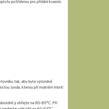
eplotu potřebnou pro přidání kvasnic
otovníku tak, aby byla výsledná
estou (voda, kterou při mokrém mletí
edně ji ohřejte na 80-85°C. Při
i nechejte ochladit na 60-63°C,