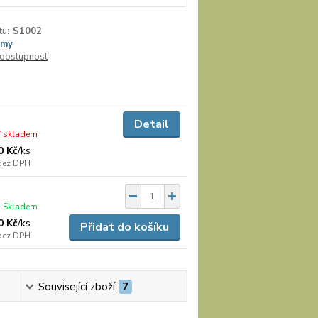
tu:
S1002
ymy
/ dostupnost
Detail
í skladem
0 Kč
/
ks
bez DPH
Skladem
0 Kč
/
ks
Přidat do košíku
bez DPH
Související zboží
7