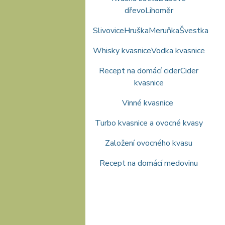
dřevo
Lihoměr
Slivovice
Hruška
Meruňka
Švestka
Whisky kvasnice
Vodka kvasnice
Recept na domácí cider
Cider
kvasnice
Vinné kvasnice
Turbo kvasnice a ovocné kvasy
Založení ovocného kvasu
Recept na domácí medovinu