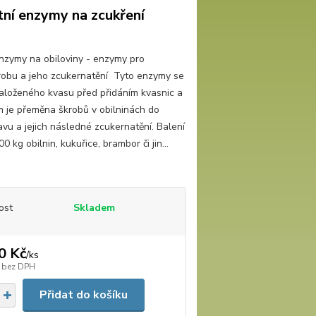
ní enzymy na zcukření
nzymy na obiloviny - enzymy pro
obu a jeho zcukernatění Tyto enzymy se
 založeného kvasu před přidáním kvasnic a
em je přeměna škrobů v obilninách do
vu a jejich následné zcukernatění. Balení
0 kg obilnin, kukuřice, brambor či jin...
ost
Skladem
0 Kč
/
ks
bez DPH
Přidat do košíku