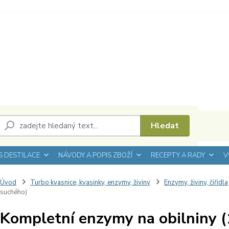
Hledat
 DESTILACE
NÁVODY A POPIS ZBOŽÍ
RECEPTY A RADY
V
Úvod
Turbo kvasnice, kvasinky, enzymy, živiny
Enzymy, živiny, čiřidla
suchého)
Kompletní enzymy na obilniny 