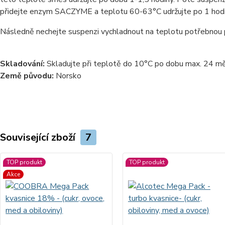
přidejte enzym SACZYME a teplotu 60-63°C udržujte po 1 hodi
Následně nechejte suspenzi vychladnout na teplotu potřebnou pr
Skladování:
Skladujte při teplotě do 10°C po dobu max. 24 m
Země původu:
Norsko
Související zboží
7
TOP produkt
TOP produkt
Akce