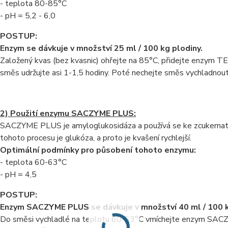
- teplota 80-85°C
- pH = 5,2 - 6,0
POSTUP:
Enzym se dávkuje v množství 25 ml / 100 kg plodiny.
Založený kvas (bez kvasnic) ohřejte na 85°C, přidejte enzym 
směs udržujte asi 1-1,5 hodiny. Poté nechejte směs vychladnou
2) Použití enzymu SACZYME PLUS:
SACZYME PLUS je amyloglukosidáza a používá se ke zcukerna
tohoto procesu je glukóza, a proto je kvašení rychlejší.
Optimální podmínky pro působení tohoto enzymu:
- teplota 60-63°C
- pH = 4,5
POSTUP:
Enzym SACZYME PLUS se dávkuje v množství 40 ml / 100 k
Do směsi vychladlé na teplotu 60-63°C vmíchejte enzym SACZY