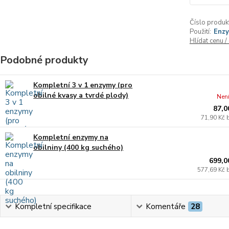
Číslo produk
Použití:
Enz
Hlídat cenu 
Podobné produkty
Kompletní 3 v 1 enzymy (pro
obilné kvasy a tvrdé plody)
Nen
87,0
71,90 Kč
Kompletní enzymy na
obilniny (400 kg suchého)
699,0
577,69 Kč
Kompletní specifikace
Komentáře
28