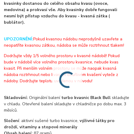
kvasinky dostanou do celého obsahu kvasu (ovoce,
medovina) a prokvasí vše. Aby kvasinky dobře fungovali
nesmí být přístup vzduchu do kvasu - kvasná zátka (
bublátor).
UPOZORNĚNÍ:
Pokud kvasnou nádobu neprodyšně uzavřete a
neopatříte kvasnou zátkou, nádoba se může roztrhnout tlakem!
Dodržujte vždy 1/5 volného prostoru v kvasné nádobě! Pokud
bude v nádobě více volného prostoru kvasnice, nebude kvas
kvasit. Při menším volném prostoru se může naopak kvasná
nádoba roztrhnout nebo kvas při bouřlivém kvašení vyteče z
nádoby. Dodržujte teplotu uvedenou v návodu!
Skladování:
Originální balení
turbo kvasnic Black Bull
skladujte
v chladu. Otevřené balení skladujte v chladničce po dobu max. 3
měsíců.
Složení
: aktivní sušené turbo kvasnice,
výživné látky pro
droždí, vitamíny a stopové minerály
Obsah balení:
87 gramů