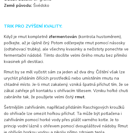
Země původu:
Švédsko
TRIK PRO ZVÝŠENÍ KVALITY:
Když je rmut kompletně
zfermentován
(kontrola hustoměrem),
počkejte, až je úplně čirý. Potom odčerpejte rmut pomocí násosky
(odtahovací trubky), ale všechny kvasinky a nečistoty ponechte ve
fermentační nádobě. Tímto docílíte velmi čirého rmutu bez příměsi
kvasinek při destilaci.
Rmut by se měl vyčistit sám za jeden až dva dny. Čištění však lze
urychlit přidáním čiřících prostředků nebo umístěním rmutu na
chladné místo. Je-li rmut zakalený, vzniká špatná příchuť tím, že se
zákal zahřeje při kontaktu s ohřívacím tělesem. Vzniku hořké chuti
zabráníte tak, že použijete velmi čistý
rmut
.
Šetrnějším zahříváním, například přidáním Raschigových kroužků
do ohřívače lze omezit hořkou příchuť. Ta může být potlačena i
zahříváním pomocí horké vody přes plášť varného kotle. Je to
princip vodní lázně s ohřevem pomocí dvouplášťové nádoby. Rmut
je ohříván horkou vodou a nikoliv přímo zdrojem tepla.