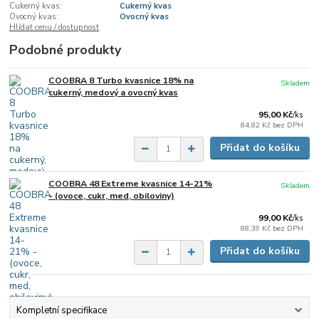
Cukerný kvas:
Cukerný kvas
Ovocný kvas:
Ovocný kvas
Hlídat cenu / dostupnost
Podobné produkty
COOBRA 8 Turbo kvasnice 18% na
Skladem
cukerný, medový a ovocný kvas
95,00 Kč
/
ks
84,82 Kč
bez DPH
Přidat do košíku
COOBRA 48 Extreme kvasnice 14-21%
Skladem
- (ovoce, cukr, med, obiloviny)
99,00 Kč
/
ks
88,39 Kč
bez DPH
Přidat do košíku
Kompletní specifikace