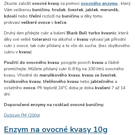
Zkuste založit
ovocné kvasy
za pomoci
ovocného enzymu
, který
Vám veškerou
buničinu
,
hrušek
,
švestek
,
jablek
,
meruněk,
kdoulí
nebo
třešní
rozloží na
buničinu
a díky tomu
prokvasí
veškeré ovoce
v
bečce
.
Druhý den přidejte cukr a balení
Black Bull turbo kvasnic
, která
díky své velké
toleranci
na alkohol v
kvasu
vykvasí jak přírodní
cukr z ovoce, tak cukr přidaný a to vše do sucha. (bez zbytkového
cukru v
kvasu
)
Použití do ovocného kvasu
:
posypte povrch
kvasu
a řádně
promíchejte. Můžete přidaný cukr 6-8 Kg na 100 litrů ovocného
kvasu. Vhodné do
meruňkového kvasu
,
kvasu ze švestek
,
hruškového kvasu
,
třešňového kvasu
nebo
jablečného
a
ostatního
ovoce
. Při teplotě 24°C doba je doba
kvašení
7 až 14
dní.
Doporučené enzymy na rozklad ovocné buničiny:
Distizym FM (200g)
Enzym na ovocné kvasy 10g