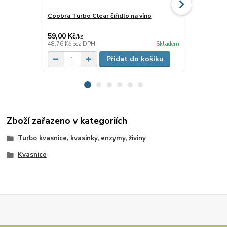
Coobra Turbo Clear čiřidlo na víno
Čiřidlo - Me
59,00 Kč
109,00 Kč
/
ks
/
k
48,76 Kč
bez DPH
Skladem
90,08 Kč
bez
Přidat do košíku
Zboží zařazeno v kategoriích
Turbo kvasnice, kvasinky, enzymy, živiny
Kvasnice