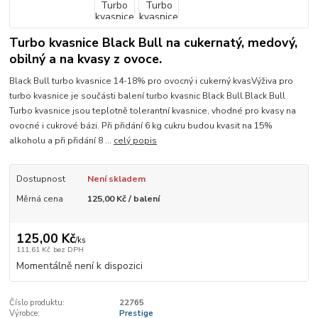
Turbo kvasnice Black Bull na cukernatý, medový,
obilný a na kvasy z ovoce.
Black Bull turbo kvasnice 14-18% pro ovocný i cukerný kvasVýživa pro
turbo kvasnice je součásti balení turbo kvasnic Black Bull.Black Bull
Turbo kvasnice jsou teplotně tolerantní kvasnice, vhodné pro kvasy na
ovocné i cukrové bázi. Při přidání 6 kg cukru budou kvasit na 15%
alkoholu a při přidání 8 ...
celý popis
Dostupnost
Není skladem
Měrná cena
125,00 Kč / balení
125,00 Kč
/
ks
111,61 Kč
bez DPH
Momentálně není k dispozici
Číslo produktu:
22765
Výrobce:
Prestige