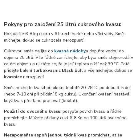
Pokyny pro založení 25 litrů cukrového kvasu:
Rozpusťte 6-8 kg cukru v 6 litrech horké nebo vřící vody. Směs
míchejte, dokud se cukr zcela nerozpustí.
Cukrovou směs nalijte do
kvasné nádoby
a doplňte vodou do
objemu 25 litrů. Vše řádně zamíchejte, aby byla směs stejnorodá v
celém objemu a ujistěte se, že je její teplota nižší než 39 °C. Poté
přidejte balení
turbo
kvasnic Black Bull
a vše míchejte, dokud se
kvasnice
nerozpustí.
Směs nechejte kvasit při okolní teplotě 20-28 °C po dobu 3-5 dní
(nebo 7-10 dní při přidání 8 kg cukru). Ukončení kvašení nastává,
když kvas přestane pracovat (bublat).
Použití do ovocného kvasu
:
posypte povrch kvasu a řádně
promíchejte. Můžete přidaný cukt 6-8 Kg na 100 litrů ovocného
kvasu.
Nezapomeňte aspoň jednou týdně kvas promíchat, ať se