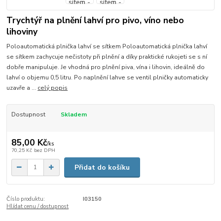
Trychtýř na plnění lahví pro pivo, víno nebo
lihoviny
Poloautomatická plnička lahví se sítkem Poloautomatická plnička lahví
se sítkem zachycuje nečistoty při plnění a díky praktické rukojeti se s ní
dobře manipuluje. Je vhodná pro plnění piva, vína i lihovin, ideálně do
lahví o objemu 0,5 litru. Po naplnění lahve se ventil plničky automaticky
uzavře a ...
celý popis
Dostupnost
Skladem
85,00 Kč
/
ks
70,25 Kč
bez DPH
Přidat do košíku
Číslo produktu:
I03150
Hlídat cenu / dostupnost