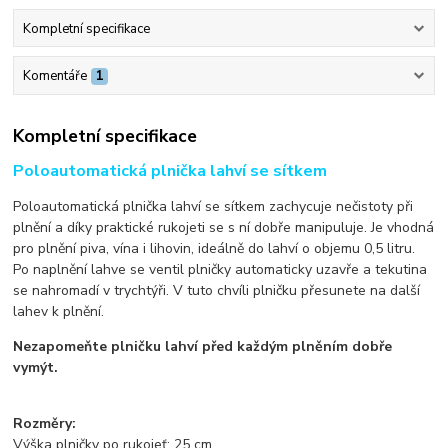
Kompletní specifikace
Komentáře
1
Kompletní specifikace
Poloautomatická plnička lahví se sítkem
Poloautomatická plnička lahví se sítkem zachycuje nečistoty při
plnění a díky praktické rukojeti se s ní dobře manipuluje. Je vhodná
pro plnění piva, vína i lihovin, ideálně do lahví o objemu 0,5 litru.
Po naplnění lahve se ventil plničky automaticky uzavře a tekutina
se nahromadí v trychtýři. V tuto chvíli plničku přesunete na další
lahev k plnění.
Nezapomeňte plničku lahví před každým plněním dobře
vymýt.
Rozměry:
Výška plničky po rukojeť: 25 cm