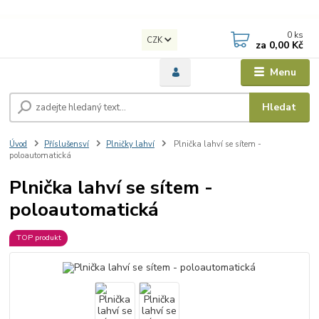
0
ks
CZK
za
0,00 Kč
Menu
Hledat
Úvod
Příslušensví
Plničky lahví
Plnička lahví se sítem -
poloautomatická
Plnička lahví se sítem -
poloautomatická
TOP produkt