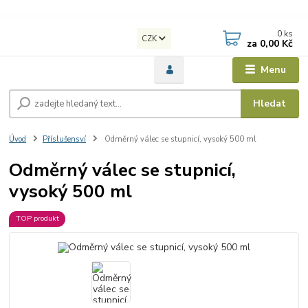
0
ks
CZK
za
0,00 Kč
Menu
Hledat
Úvod
Příslušensví
Odměrný válec se stupnicí, vysoký 500 ml
Odměrný válec se stupnicí,
vysoký 500 ml
TOP produkt