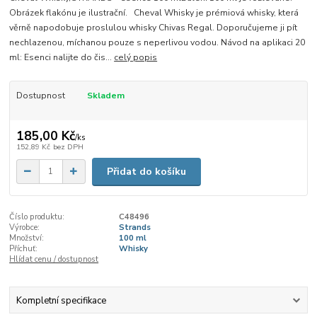
Obrázek flakónu je ilustrační. Cheval Whisky je prémiová whisky, která
věrně napodobuje proslulou whisky Chivas Regal. Doporučujeme ji pít
nechlazenou, míchanou pouze s neperlivou vodou. Návod na aplikaci 20
ml: Esenci nalijte do čis...
celý popis
Dostupnost
Skladem
185,00 Kč
/
ks
152,89 Kč
bez DPH
Přidat do košíku
Číslo produktu:
C48496
Výrobce:
Strands
Množství:
100 ml
Příchuť:
Whisky
Hlídat cenu / dostupnost
Kompletní specifikace