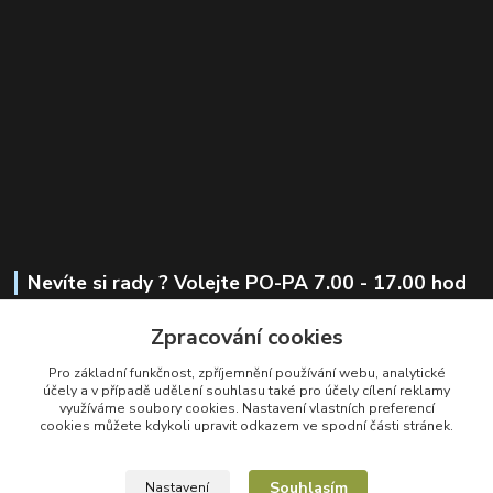
Nevíte si rady ? Volejte PO-PA 7.00 - 17.00 hod
Zpracování cookies
+420 721 441 419
Pro základní funkčnost, zpříjemnění používání webu, analytické
obchod@alkoholesence.cz
účely a v případě udělení souhlasu také pro účely cílení reklamy
využíváme soubory cookies. Nastavení vlastních preferencí
cookies můžete kdykoli upravit odkazem ve spodní části stránek.
Souhlasím
Nastavení