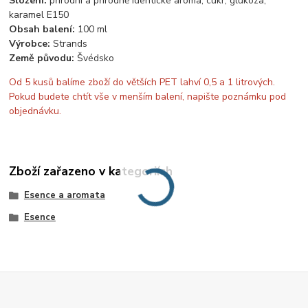
Složení:
přírodní a přírodně identické aroma, cukr, glukóza,
karamel E150
Obsah balení:
100 ml
Výrobce:
Strands
Země původu:
Švédsko
Od 5 kusů balíme zboží do větších PET lahví 0,5 a 1 litrových.
Pokud budete chtít vše v menším balení, napište poznámku pod
objednávku.
Zboží zařazeno v kategoriích
Esence a aromata
Esence